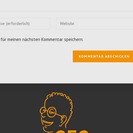
Gib
deine
Website-
 für meinen nächsten Kommentar speichern.
URL
ein
(optional)