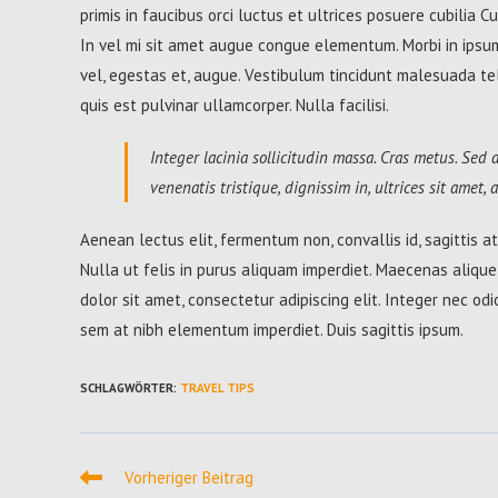
primis in faucibus orci luctus et ultrices posuere cubilia C
In vel mi sit amet augue congue elementum. Morbi in ipsum 
vel, egestas et, augue. Vestibulum tincidunt malesuada tellu
quis est pulvinar ullamcorper. Nulla facilisi.
Integer lacinia sollicitudin massa. Cras metus. Sed a
venenatis tristique, dignissim in, ultrices sit amet,
Aenean lectus elit, fermentum non, convallis id, sagittis at, 
Nulla ut felis in purus aliquam imperdiet. Maecenas alique
dolor sit amet, consectetur adipiscing elit. Integer nec odi
sem at nibh elementum imperdiet. Duis sagittis ipsum.
SCHLAGWÖRTER
:
TRAVEL TIPS
Weitere
Vorheriger Beitrag
Artikel