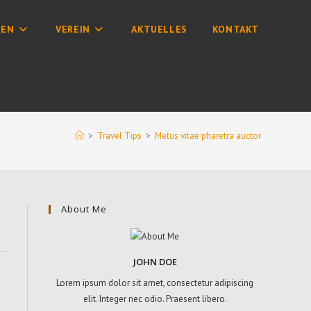
NEN
VEREIN
AKTUELLES
KONTAKT
>
Travel Tips
>
Metus vitae pharetra auctor
About Me
JOHN DOE
Lorem ipsum dolor sit amet, consectetur adipiscing
elit. Integer nec odio. Praesent libero.