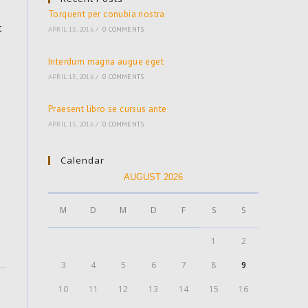
Torquent per conubia nostra
t
APRIL 15, 2016
/
0 COMMENTS
Interdum magna augue eget
APRIL 15, 2016
/
0 COMMENTS
Praesent libro se cursus ante
APRIL 15, 2016
/
0 COMMENTS
Calendar
AUGUST 2026
M
D
M
D
F
S
S
1
2
3
4
5
6
7
8
9
10
11
12
13
14
15
16