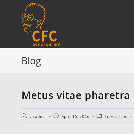
Zum
Inhalt
springen
Blog
Metus vitae pharetra
Beitrags-
Beitrag
Beitrags-
cfcadmin
April 15, 2016
Travel Tips
Autor:
veröffentlicht:
Kategorie: