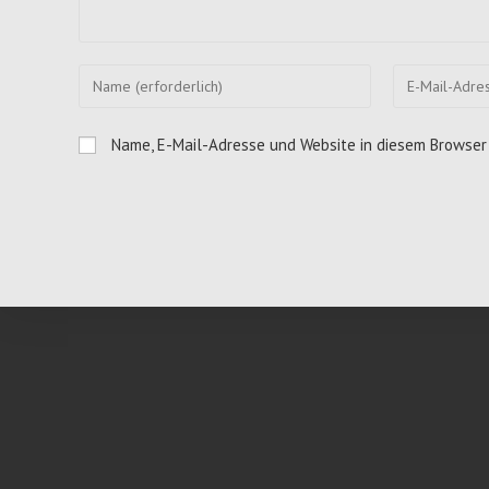
Gib
Gib
deinen
deine
Namen
E-
Name, E-Mail-Adresse und Website in diesem Browser
oder
Mail-
Benutzernamen
Adresse
zum
zum
Kommentieren
Kommentieren
ein
ein