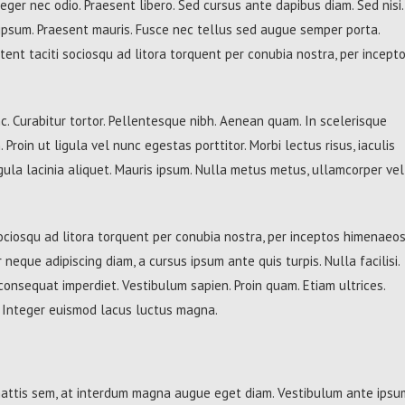
teger nec odio. Praesent libero. Sed cursus ante dapibus diam. Sed nisi.
 ipsum. Praesent mauris. Fusce nec tellus sed augue semper porta.
tent taciti sociosqu ad litora torquent per conubia nostra, per incept
unc. Curabitur tortor. Pellentesque nibh. Aenean quam. In scelerisque
Proin ut ligula vel nunc egestas porttitor. Morbi lectus risus, iaculis
ligula lacinia aliquet. Mauris ipsum. Nulla metus metus, ullamcorper vel
ociosqu ad litora torquent per conubia nostra, per inceptos himenaeos
 neque adipiscing diam, a cursus ipsum ante quis turpis. Nulla facilisi.
 consequat imperdiet. Vestibulum sapien. Proin quam. Etiam ultrices.
. Integer euismod lacus luctus magna.
mattis sem, at interdum magna augue eget diam. Vestibulum ante ipsu